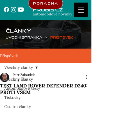
Poradna
Hrubis.cz
automobilové novinky
ČLÁNKY
Úvodní stránka
>
Příspěvek
Příspěvek
Všechny články
Petr Zaloudek
Všechny články
17. 3. 2022
TEST LAND ROVER DEFENDER D240:
Automobilové testy
PROTI VŠEM
Tiskovky
Ostatní články