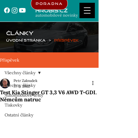
Poradna
Hrubis.cz
automobilové novinky
ČLÁNKY
Úvodní stránka
>
Příspěvek
Příspěvek
Všechny články
Petr Zaloudek
Všechny články
17. 3. 2022
Test Kia Stinger GT 3,3 V6 AWD T-GDI.
Automobilové testy
Němcům natruc
Tiskovky
Ostatní články