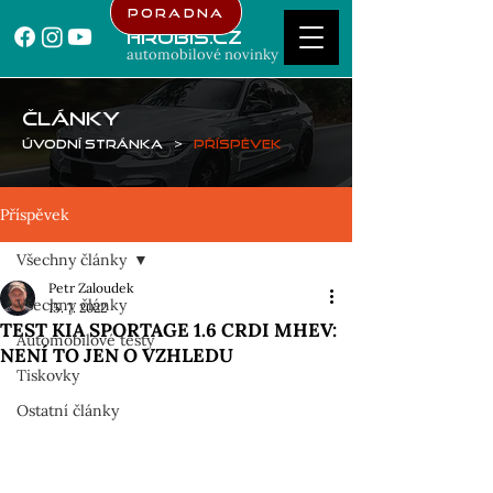
Poradna
Hrubis.cz
automobilové novinky
ČLÁNKY
Úvodní stránka
>
Příspěvek
Příspěvek
Všechny články
Petr Zaloudek
Všechny články
15. 7. 2022
TEST KIA SPORTAGE 1.6 CRDI MHEV:
Automobilové testy
NENÍ TO JEN O VZHLEDU
Tiskovky
Ostatní články