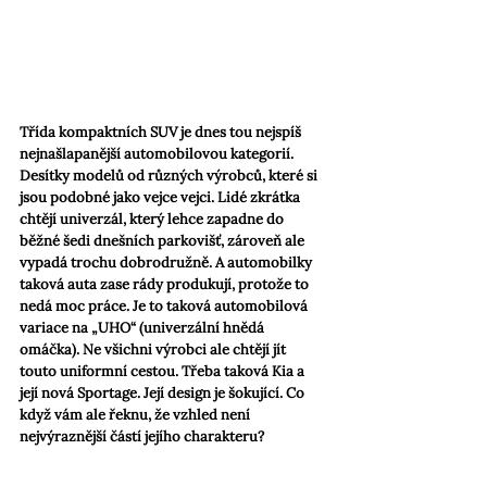
Třída kompaktních SUV je dnes tou nejspíš 
nejnašlapanější automobilovou kategorií. 
Desítky modelů od různých výrobců, které si 
jsou podobné jako vejce vejci. Lidé zkrátka 
chtějí univerzál, který lehce zapadne do 
běžné šedi dnešních parkovišť, zároveň ale 
vypadá trochu dobrodružně. A automobilky 
taková auta zase rády produkují, protože to 
nedá moc práce. Je to taková automobilová 
variace na „UHO“ (univerzální hnědá 
omáčka). Ne všichni výrobci ale chtějí jít 
touto uniformní cestou. Třeba taková Kia a 
její nová Sportage. Její design je šokující. Co 
když vám ale řeknu, že vzhled není 
nejvýraznější částí jejího charakteru?