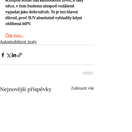
schopné stíhat náš každodenní život, a taky 
něco, v čem budeme alespoň vzdáleně 
vypadat jako dobrodruh. To je ten hlavní 
důvod, proč SUV absolutně vyhladily kdysi 
oblíbená MPV.
Číst více...
Automobilové testy
Zobrazit vše
Nejnovější příspěvky