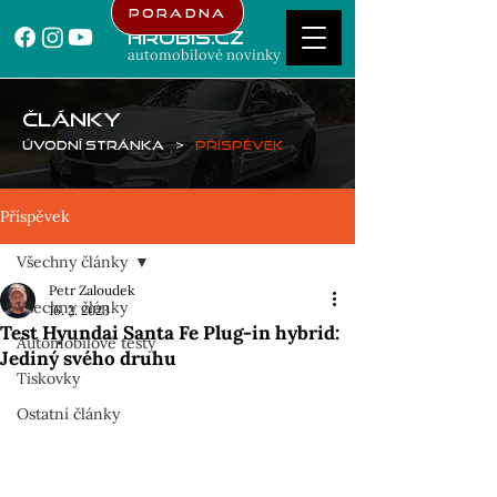
Poradna
Hrubis.cz
automobilové novinky
ČLÁNKY
Úvodní stránka
>
Příspěvek
Příspěvek
Všechny články
Petr Zaloudek
Všechny články
16. 2. 2023
Test Hyundai Santa Fe Plug-in hybrid:
Automobilové testy
Jediný svého druhu
Tiskovky
Ostatní články