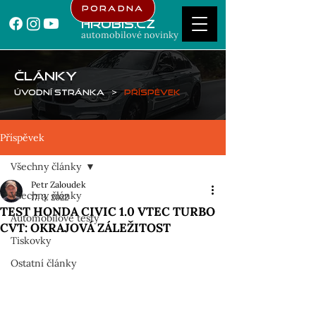
Poradna
Hrubis.cz
automobilové novinky
ČLÁNKY
Úvodní stránka
>
Příspěvek
Příspěvek
Všechny články
Petr Zaloudek
Všechny články
17. 3. 2022
TEST HONDA CIVIC 1.0 VTEC TURBO
Automobilové testy
CVT: OKRAJOVÁ ZÁLEŽITOST
Tiskovky
Ostatní články