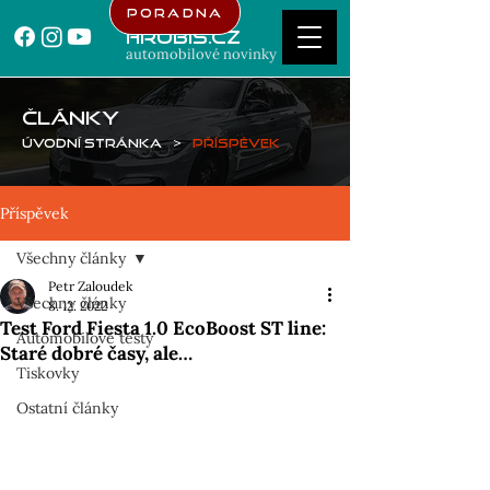
Poradna
Hrubis.cz
automobilové novinky
ČLÁNKY
Úvodní stránka
>
Příspěvek
Příspěvek
Všechny články
Petr Zaloudek
Všechny články
8. 12. 2022
Test Ford Fiesta 1.0 EcoBoost ST line:
Automobilové testy
Staré dobré časy, ale…
Tiskovky
Ostatní články