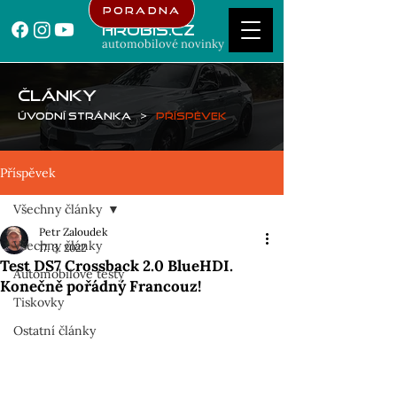
Poradna
Hrubis.cz
automobilové novinky
ČLÁNKY
Úvodní stránka
>
Příspěvek
Příspěvek
Všechny články
Petr Zaloudek
Všechny články
17. 3. 2022
Test DS7 Crossback 2.0 BlueHDI.
Automobilové testy
Konečně pořádný Francouz!
Tiskovky
Ostatní články