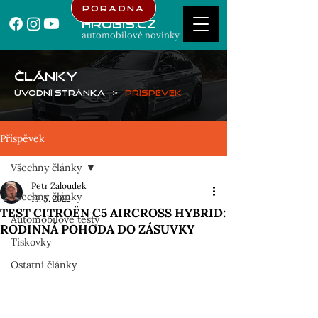
Poradna
Hrubis.cz
automobilové novinky
ČLÁNKY
Úvodní stránka
>
Příspěvek
Příspěvek
Všechny články
Petr Zaloudek
Všechny články
19. 5. 2022
TEST CITROËN C5 AIRCROSS HYBRID:
Automobilové testy
RODINNÁ POHODA DO ZÁSUVKY
Tiskovky
Ostatní články