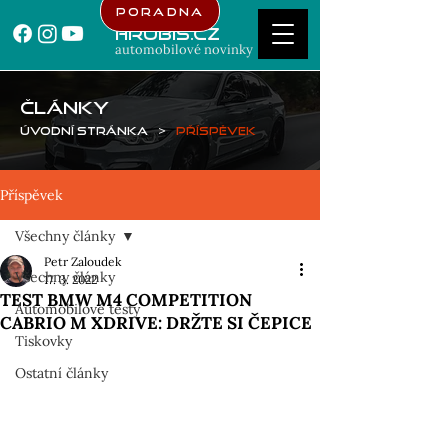
Poradna
Hrubis.cz
automobilové novinky
ČLÁNKY
Úvodní stránka
>
Příspěvek
Příspěvek
Všechny články
Petr Zaloudek
Všechny články
17. 3. 2022
TEST BMW M4 COMPETITION
Automobilové testy
CABRIO M XDRIVE: DRŽTE SI ČEPICE
Tiskovky
Ostatní články