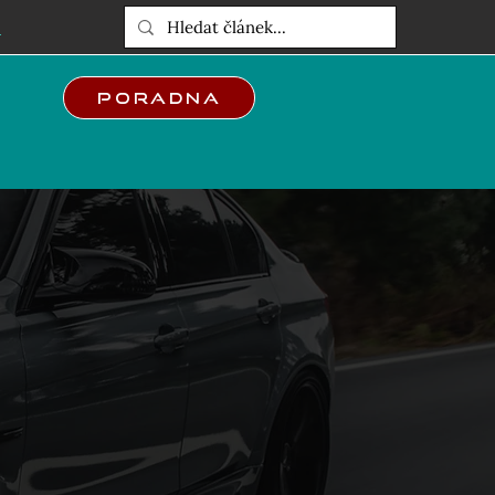
E
Poradna