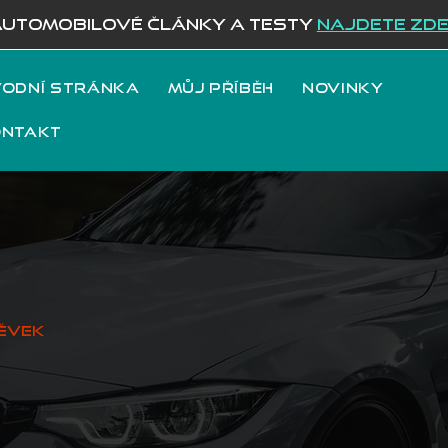
AUTOMOBILOVÉ ČLÁNKY A TESTY
NAJDETE ZD
odní stránka
Můj příběh
Novinky
ontakt
ěvek