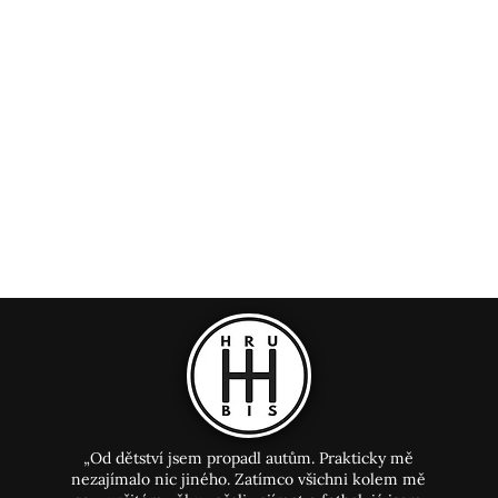
„Od dětství jsem propadl autům. Prakticky mě
nezajímalo nic jiného. Zatímco všichni kolem mě