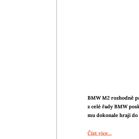
BMW M2 rozhodně patří
z celé řady BMW posky
mu dokonale hrají do 
Číst více...