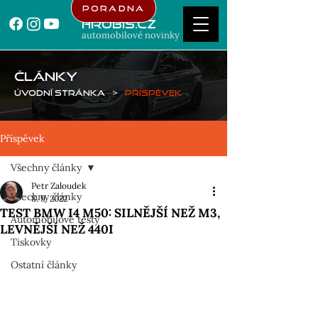
Poradna
Hrubis.cz
automobilové novinky
ČLÁNKY
Úvodní stránka
>
Příspěvek
Příspěvek
Všechny články
Petr Zaloudek
Všechny články
8. 9. 2022
TEST BMW I4 M50: SILNĚJŠÍ NEŽ M3,
Automobilové testy
LEVNĚJŠÍ NEŽ 440I
Tiskovky
Ostatní články