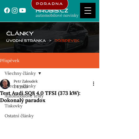
Poradna
Hrubis.cz
automobilové novinky
ČLÁNKY
Úvodní stránka
>
Příspěvek
Příspěvek
Všechny články
Petr Zaloudek
Všechny články
1. 1. 2023
Test Audi SQ8 4.0 TFSI (373 kW):
Automobilové testy
Dokonalý paradox
Tiskovky
Ostatní články