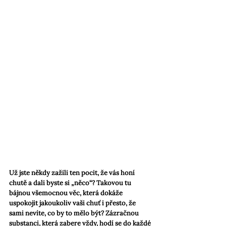
Už jste někdy zažili ten pocit, že vás honí 
chutě a dali byste si „něco“? Takovou tu 
bájnou všemocnou věc, která dokáže 
uspokojit jakoukoliv vaši chuť i přesto, že 
sami nevíte, co by to mělo být? Zázračnou 
substanci, která zabere vždy, hodí se do každé 