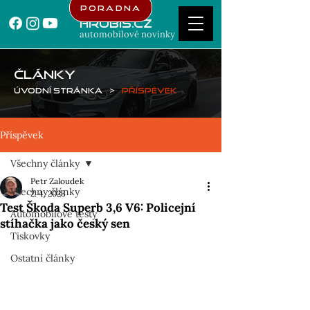
Poradna
Hrubis.cz
automobilové novinky
ČLÁNKY
Úvodní stránka
>
Příspěvek
Příspěvek
Všechny články
Petr Zaloudek
Všechny články
2. 4. 2023
Test Škoda Superb 3,6 V6: Policejní
Automobilové testy
stíhačka jako český sen
Tiskovky
Ostatní články