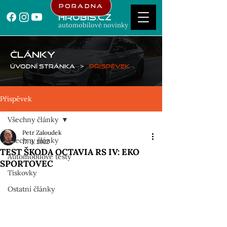
Poradna
Hrubis.cz
automobilové novinky
ČLÁNKY
Úvodní stránka
>
Příspěvek
Příspěvek
Všechny články
Petr Zaloudek
Všechny články
17. 3. 2022
TEST ŠKODA OCTAVIA RS IV: EKO
Automobilové testy
SPORTOVEC
Tiskovky
Ostatní články