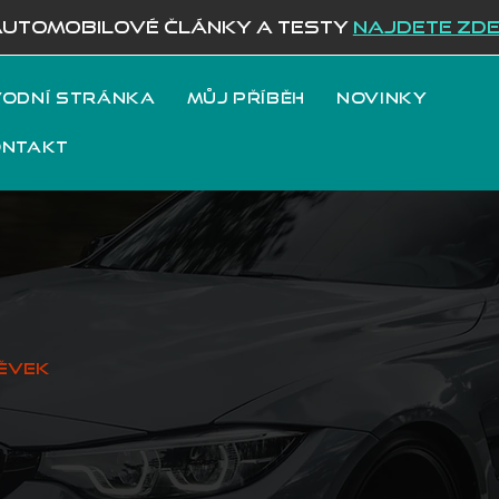
AUTOMOBILOVÉ ČLÁNKY A TESTY
NAJDETE ZD
odní stránka
Můj příběh
Novinky
ontakt
ěvek