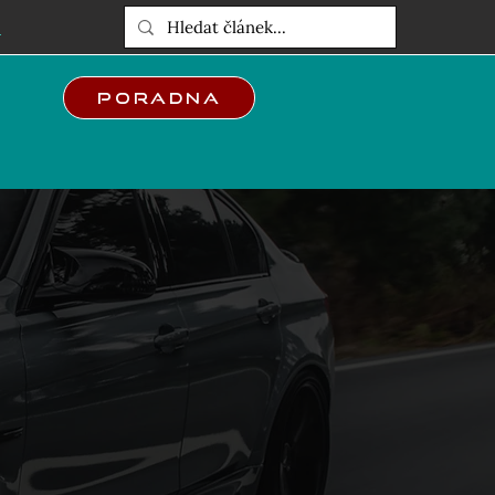
E
Poradna