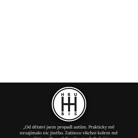
„Od dětství jsem propadl autům. Prakticky mě
nezajímalo nic jiného. Zatímco všichni kolem mě