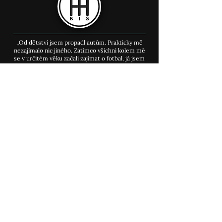
Když náklady nejsou
Test MG 5: Rod
téma, může být v autě i
baterky
17 km nití. Rolls-Royce
„Od dětství jsem propadl autům. Prakticky mě
Cullinan Series II bere
nezajímalo nic jiného. Zatímco všichni kolem mě
dech
se v určitém věku začali zajímat o fotbal, já jsem
jen čekal na konec týdne, až se v trafice objeví
cokoliv, co aspoň trochu zavání benzínem."
MENU
​Úvodní stránka >
Můj příběh
>
Auto články
>
Kurz youtube
>
Kontakt
>
SITEMAPA webu
>