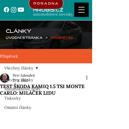
Poradna
Hrubis.cz
automobilové novinky
ČLÁNKY
Úvodní stránka
>
Příspěvek
Příspěvek
Všechny články
Petr Zaloudek
Všechny články
17. 3. 2022
TEST ŠKODA KAMIQ 1.5 TSI MONTE
Automobilové testy
CARLO: MILÁČEK LIDU
Tiskovky
Ostatní články