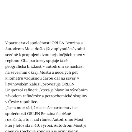
V partnerství společností ORLEN Benzina a 
Autodrom Most došlo již v uplynulé závodní 
sezóně k propojení dvou nejsilnějších jmen v 
regionu. Oba partnery spojuje také 
geografická blízkost – autodrom se nachází 
na severním okraji Mostu a necelých pět 
kilometrů vzdušnou čarou dál na sever, v 
litvínovském Záluží, provozuje ORLEN 
Unipetrol rafinerii, která je hlavním výrobním 
závodem rafinérské a petrochemické skupiny 
v České republice.
„Jsem moc rád, že se naše partnerství se 
společností ORLEN Benzina úspěšně 
rozrůstá, a to i nad rámec Autodromu Most, 
který letos slaví 40. výročí. Autodrom Most je 
dnes ve špičkové kondici a je připravený 