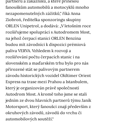
partnerů a zákazníků, a které přinesou 
fanouškům automobilů a motocyklů mnoho 
nezapomenutelných zážitků,“ říká Anna 
Ziobroń, ředitelka sponzoringu skupiny 
ORLEN Unipetrol, a dodává: „V letošním roce 
rozšiřujeme spolupráci s Autodromem Most, 
na jehož čerpací stanici ORLEN Benzina 
budou mít závodníci k dispozici prémiová 
paliva VERVA. Vzhledem k rozvoji a 
rozšiřování počtu čerpacích stanic i na 
slovenském a maďarském trhu bylo pro nás 
přirozené stát se palivovým partnerem 
závodu historických vozidel Oldtimer Orient 
Express na trase mezi Prahou a Istanbulem, 
který je organizován právě společností 
Autodrom Most. A kromě toho jsme se stali 
jedním ze dvou hlavních partnerů týmu Janík 
Motorsport, který fanoušci znají především z 
okruhových závodů, závodů do vrchu či 
automobilových soutěží.“