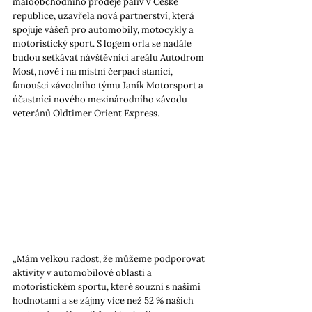
maloobchodního prodeje paliv v České 
republice, uzavřela nová partnerství, která 
spojuje vášeň pro automobily, motocykly a 
motoristický sport. S logem orla se nadále 
budou setkávat návštěvníci areálu Autodrom 
Most, nově i na místní čerpací stanici, 
fanoušci závodního týmu Janík Motorsport a 
účastníci nového mezinárodního závodu 
veteránů Oldtimer Orient Express.
„Mám velkou radost, že můžeme podporovat 
aktivity v automobilové oblasti a 
motoristickém sportu, které souzní s našimi 
hodnotami a se zájmy více než 52 % našich 