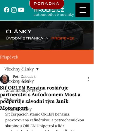
Poradna
Hrubis.cz
automobilové novinky
ČLÁNKY
Úvodní stránka
>
Příspěvek
Příspěvek
Všechny články
Petr Zaloudek
Všechny články
12. 4. 2023
Síť ORLEN Benzina rozšiřuje
Automobilové testy
partnerství s Autodromem Most a
Tiskovky
podporuje závodní tým Janík
Motorsport
Ostatní články
Síť čerpacích stanic ORLEN Benzina, 
provozovaná rafinérskou a petrochemickou 
skupinou ORLEN Unipetrol a lídr 