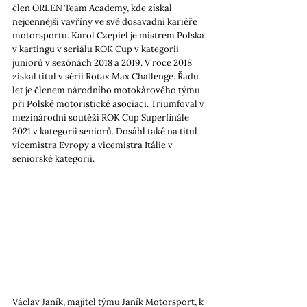
člen ORLEN Team Academy, kde získal 
nejcennější vavříny ve své dosavadní kariéře 
motorsportu. Karol Czepiel je mistrem Polska 
v kartingu v seriálu ROK Cup v kategorii 
juniorů v sezónách 2018 a 2019. V roce 2018 
získal titul v sérii Rotax Max Challenge. Řadu 
let je členem národního motokárového týmu 
při Polské motoristické asociaci. Triumfoval v 
mezinárodní soutěži ROK Cup Superfinále 
2021 v kategorii seniorů. Dosáhl také na titul 
vicemistra Evropy a vicemistra Itálie v 
seniorské kategorii.
Václav Janík, majitel týmu Janík Motorsport, k 