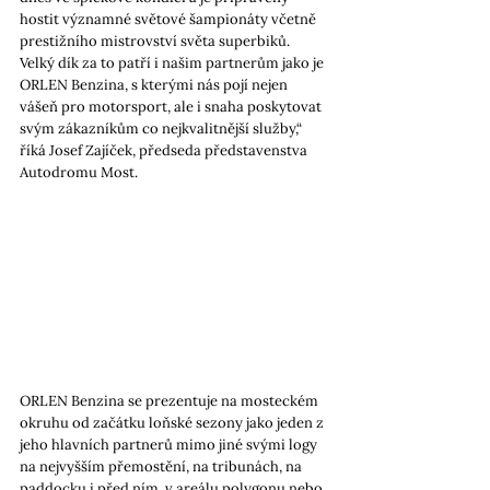
hostit významné světové šampionáty včetně 
prestižního mistrovství světa superbiků. 
Velký dík za to patří i našim partnerům jako je 
ORLEN Benzina, s kterými nás pojí nejen 
vášeň pro motorsport, ale i snaha poskytovat 
svým zákazníkům co nejkvalitnější služby,“ 
říká Josef Zajíček, předseda představenstva 
Autodromu Most.
ORLEN Benzina se prezentuje na mosteckém 
okruhu od začátku loňské sezony jako jeden z 
jeho hlavních partnerů mimo jiné svými logy 
na nejvyšším přemostění, na tribunách, na 
paddocku i před ním, v areálu polygonu nebo 