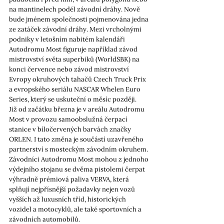
na mantinelech podél závodní dráhy. Nově 
bude jménem společnosti pojmenována jedna 
ze zatáček závodní dráhy. Mezi vrcholnými 
podniky v letošním nabitém kalendáři 
Autodromu Most figuruje například závod 
mistrovství světa superbiků (WorldSBK) na 
konci července nebo závod mistrovství 
Evropy okruhových tahačů Czech Truck Prix 
a evropského seriálu NASCAR Whelen Euro 
Series, který se uskuteční o měsíc později.
Již od začátku března je v areálu Autodromu 
Most v provozu samoobslužná čerpací 
stanice v bíločervených barvách značky 
ORLEN. I tato změna je součástí uzavřeného 
partnerství s mosteckým závodním okruhem. 
Závodníci Autodromu Most mohou z jednoho 
výdejního stojanu se dvěma pistolemi čerpat 
výhradně prémiová paliva VERVA, která 
splňují nejpřísnější požadavky nejen vozů 
vyšších až luxusních tříd, historických 
vozidel a motocyklů, ale také sportovních a 
závodních automobilů.