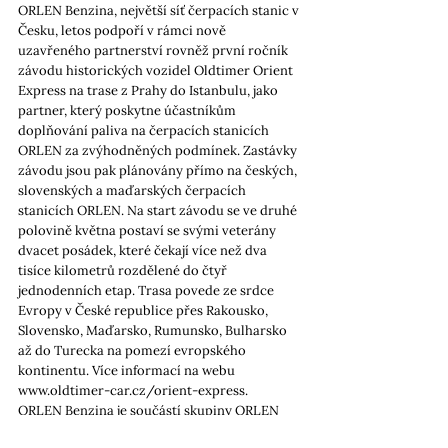
ORLEN Benzina, největší síť čerpacích stanic v 
Česku, letos podpoří v rámci nově 
uzavřeného partnerství rovněž první ročník 
závodu historických vozidel Oldtimer Orient 
Express na trase z Prahy do Istanbulu, jako 
partner, který poskytne účastníkům 
doplňování paliva na čerpacích stanicích 
ORLEN za zvýhodněných podmínek. Zastávky 
závodu jsou pak plánovány přímo na českých, 
slovenských a maďarských čerpacích 
stanicích ORLEN. Na start závodu se ve druhé 
polovině května postaví se svými veterány 
dvacet posádek, které čekají více než dva 
tisíce kilometrů rozdělené do čtyř 
jednodenních etap. Trasa povede ze srdce 
Evropy v České republice přes Rakousko, 
Slovensko, Maďarsko, Rumunsko, Bulharsko 
až do Turecka na pomezí evropského 
kontinentu. Více informací na webu 
www.oldtimer-car.cz/orient-express.
ORLEN Benzina je součástí skupiny ORLEN 
Unipetrol, jež patří do nadnárodního skupiny 