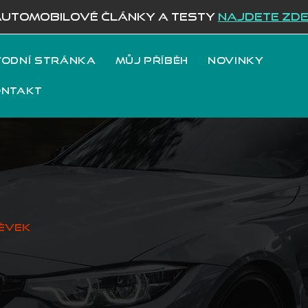
AUTOMOBILOVÉ ČLÁNKY A TESTY
NAJDETE ZD
odní stránka
Můj příběh
Novinky
ontakt
ěvek