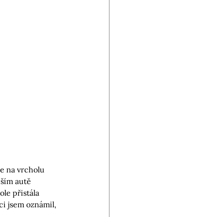
te na vrcholu 
ším autě 
le přistála 
ci jsem oznámil, 