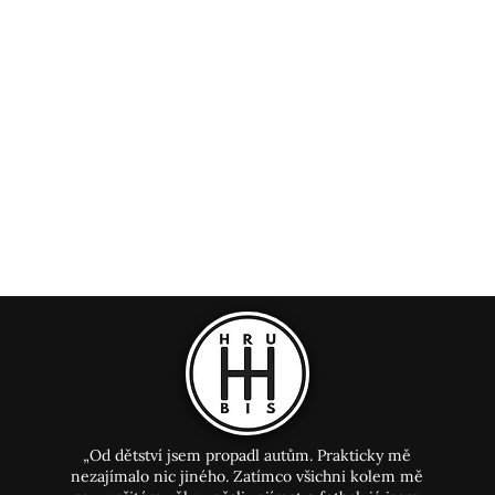
„Od dětství jsem propadl autům. Prakticky mě
nezajímalo nic jiného. Zatímco všichni kolem mě