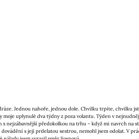
 dráze. Jednou nahoře, jednou dole. Chvilku trpíte, chvilku js
y moje uplynulé dva týdny z poza volantu. Týden v nejnudněj
en s nejzábavnější předokolkou na trhu – když mi navrch na sto
ovádění s její prdelatou sestrou, nemohl jsem odolat. V prá
é nálady jsem vyrazil směr Sosnová.