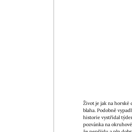
Život je jak na horské
blaha. Podobně vypadl
historie vystřídal týd
pozvánka na okruhové d
že nepřijdu a pln dobr