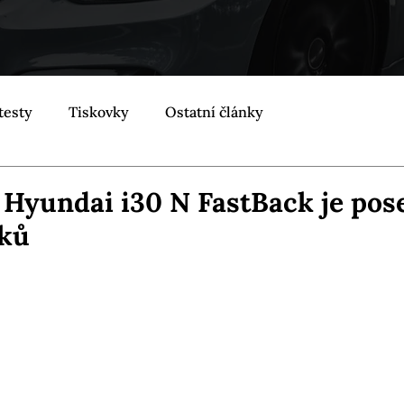
testy
Tiskovky
Ostatní články
: Hyundai i30 N FastBack je pos
řků