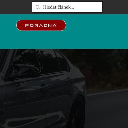
E
Poradna