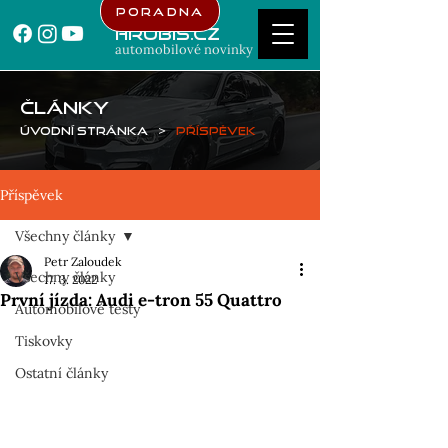
Poradna
Hrubis.cz
automobilové novinky
ČLÁNKY
Úvodní stránka
>
Příspěvek
Příspěvek
Všechny články
Petr Zaloudek
Všechny články
17. 3. 2022
První jízda: Audi e-tron 55 Quattro
Automobilové testy
Tiskovky
Ostatní články