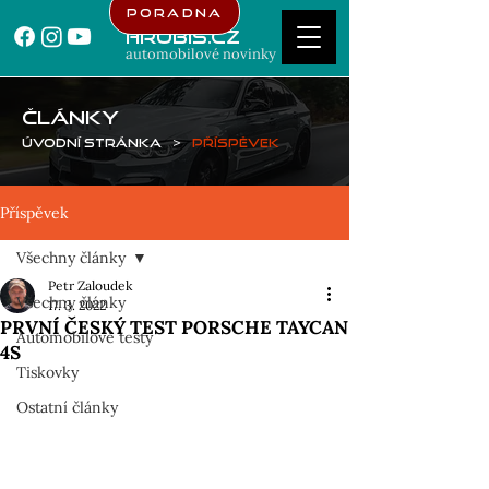
Poradna
Hrubis.cz
automobilové novinky
ČLÁNKY
Úvodní stránka
>
Příspěvek
Příspěvek
Všechny články
Petr Zaloudek
Všechny články
17. 3. 2022
PRVNÍ ČESKÝ TEST PORSCHE TAYCAN
Automobilové testy
4S
Tiskovky
Ostatní články