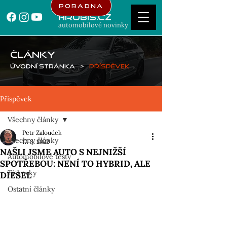
Poradna
Hrubis.cz
automobilové novinky
ČLÁNKY
Úvodní stránka
>
Příspěvek
Příspěvek
Všechny články
Petr Zaloudek
Všechny články
17. 3. 2022
NAŠLI JSME AUTO S NEJNIŽŠÍ
Automobilové testy
SPOTŘEBOU: NENÍ TO HYBRID, ALE
Tiskovky
DIESEL
Ostatní články