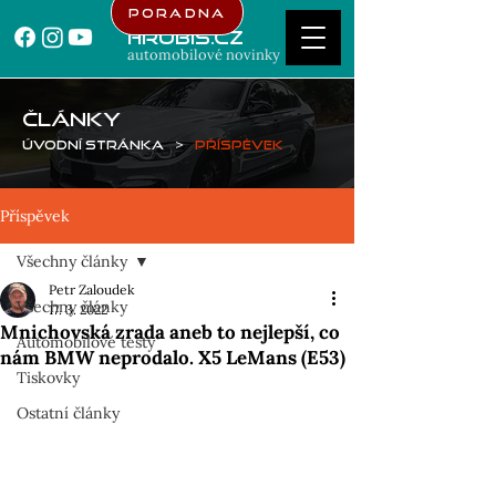
Poradna
Hrubis.cz
automobilové novinky
ČLÁNKY
Úvodní stránka
>
Příspěvek
Příspěvek
Všechny články
Petr Zaloudek
Všechny články
17. 3. 2022
Mnichovská zrada aneb to nejlepší, co
Automobilové testy
nám BMW neprodalo. X5 LeMans (E53)
Tiskovky
Ostatní články